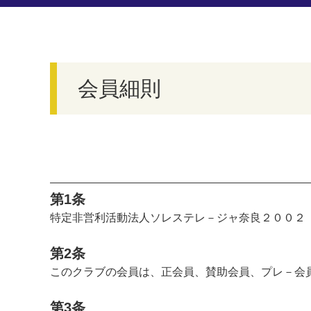
会員細則
第1条
特定非営利活動法人ソレステレ－ジャ奈良２００２
第2条
このクラブの会員は、正会員、賛助会員、プレ－会
第3条