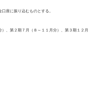
金口座に振り込むものとする。
分）、第２期７月（８～１１月分）、第３期１２月