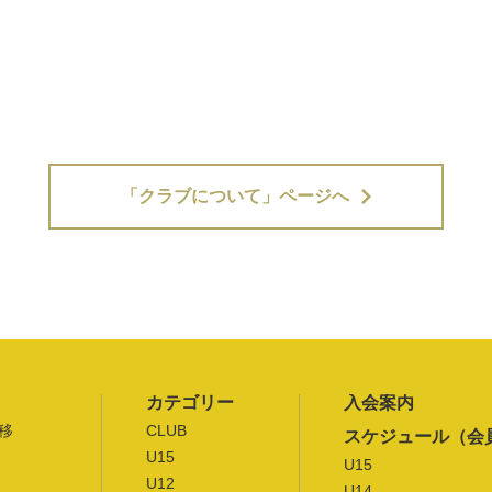
「クラブについて」ページへ
カテゴリー
入会案内
移
CLUB
スケジュール（会
U15
U15
U12
U14