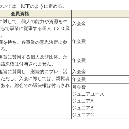
ついては、以下のように定める。
会員資格
に対して、個人の能力や資源を生
入会金
意志で事業に従事する個人（２０歳
体。
年会費
権を持ち、各事業の意思決定に参
ある。
趣旨に賛同する個人及び団体。た
年会費
の議決権は付与されません。
趣旨に賛同し、継続的にプレ－活
入会金
。ただし、入会に際しては、親権者
年会費
である。総会での議決権は付与され
月会費
ジュニアユース
ジュニアA
ジュニアB
ジュニアC