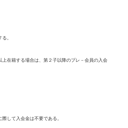
。
する。
以上在籍する場合は、第２子以降のプレ－会員の入会
に際して入会金は不要である。